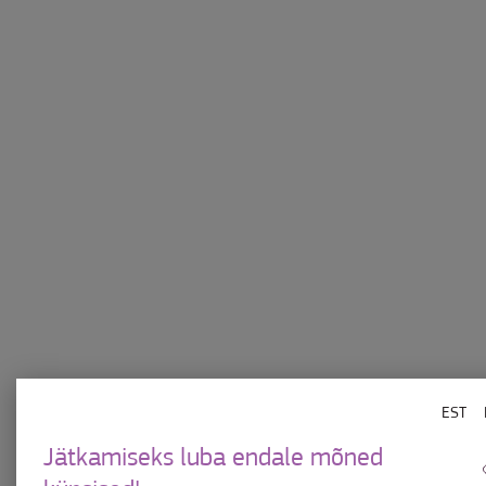
Keskuse juures asuvad turvalised Bikeep r
Kauplused
Ülemistest
Söök-jook
Kinkekaart
Meelelahutus
Uudised
EST
KKK
Privaatsuspoliitika
Jätkamiseks luba endale mõned
Keskuse plaan
Küpsiste tingimused