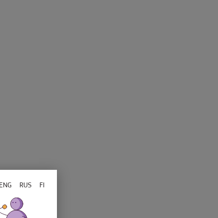
attaparklad
ENG
RUS
FI