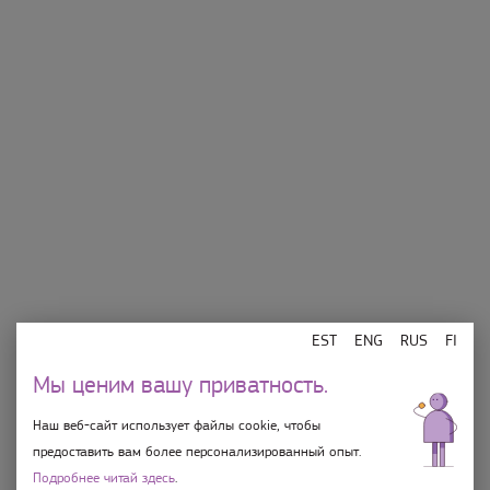
Магазины
Об Ülemiste
Еда и напитки
Подарочная карточка
Развлечения
Контакт
План центра
Правила использования
электронной подарочной
Порядок парковки
карты
Мы несем
ответственность
EST
ENG
RUS
FI
Магазины 10-21, Bo 10-19 Rimi 8-22
Мы ценим вашу приватность.
Ülemiste Center OÜ
Наш веб-сайт использует файлы cookie, чтобы
Suur-Sõjamäe 4, Tallinn 11415, Eesti
предоставить вам более персонализированный опыт.
info@ulemiste.ee
Подробнее читай здесь
.
+372 603 4999