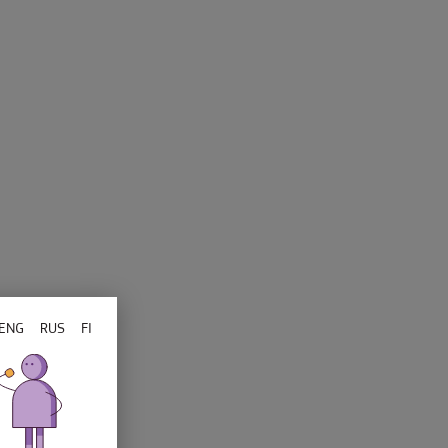
attaparklad
ENG
RUS
FI
se eeskiri