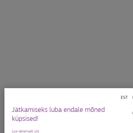
Keskuse juures asuvad turvalised Bikeep r
Kauplused
Ülemistest
Söök-jook
Kinkekaart
Meelelahutus
Uudised
EST
KKK
Privaatsuspoliitika
Jätkamiseks luba endale mõned
Keskuse plaan
Küpsiste tingimused
küpsised!
Parkimiskord
Kinkekaardi kasutami
Loe lähemalt siit
.