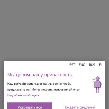
Магазины
Об Ülemiste
Еда и напитки
Подарочная карточка
Развлечения
Контакт
План центра
Правила использования
электронной подарочной
Порядок парковки
карты
Мы несем
ответственность
EST
ENG
RUS
FI
Магазины 10-21, Bo 10-19 Rimi 8-22
Мы ценим вашу приватность.
Ülemiste Center OÜ
Suur-Sõjamäe 4, Tallinn 11415, Eesti
Наш веб-сайт использует файлы cookie, чтобы
info@ulemiste.ee
предоставить вам более персонализированный опыт.
+372 603 4999
Подробнее читай здесь
.
Номер банковского счета EE86101022024276222
Разрешить все
Показать сведения