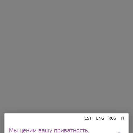
Магазины
Об Ülemiste
Еда и напитки
Подарочная карточка
Развлечения
Контакт
План центра
Правила использования
электронной подарочной
Порядок парковки
карты
Мы несем
ответственность
EST
ENG
RUS
FI
Магазины 10-21, Bo 10-19 Rimi 8-22
Мы ценим вашу приватность.