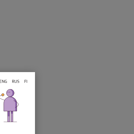
ENG
RUS
FI
se eeskiri
d
d