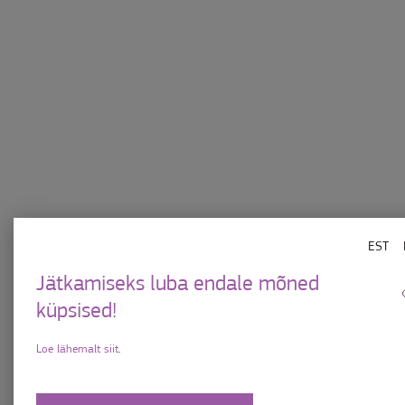
Kauplused
Ülemistest
Söök-jook
Kinkekaart
Meelelahutus
Uudised
EST
KKK
Privaatsuspoliitika
Jätkamiseks luba endale mõned
Keskuse plaan
Küpsiste tingimused
küpsised!
Parkimiskord
Kinkekaardi kasutami
Loe lähemalt siit
.
Oleme vastutustundlikud
Uudiskirja tingimuse
Kontakt
Hoone kasutusjuhen